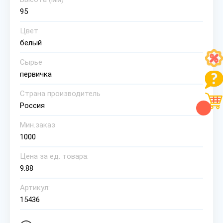
95
Цвет
белый
Сырье
первичка
Страна производитель
Россия
Мин.заказ
1000
Цена за ед. товара:
9.88
Артикул:
15436