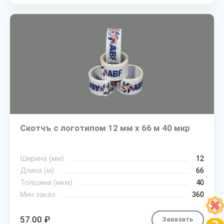
Скотчъ с логотипом 12 мм х 66 м 40 мкр
Ширина (мм)
12
Длина (м)
66
Толщина (мкм)
40
Мин.заказ
360
57.00 ₽
Заказать