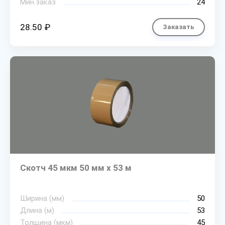
Мин.заказ
24
28.50 ₽
Заказать
Скотч 45 мкм 50 мм х 53 м
Ширина (мм)
50
Длина (м)
53
Толщина (мкм)
45