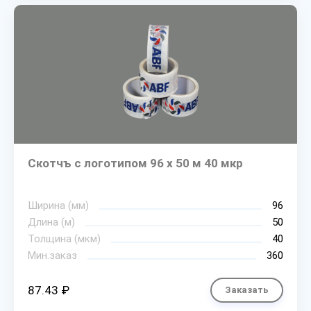
Скотчъ с логотипом 96 х 50 м 40 мкр
Ширина (мм)
96
Длина (м)
50
Толщина (мкм)
40
Мин.заказ
360
87.43 ₽
Заказать