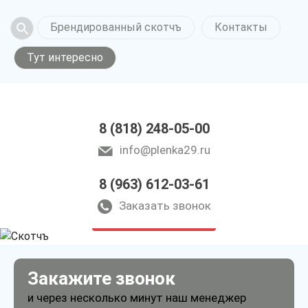
Брендированный скотчъ
Контакты
Тут интересно
8 (818) 248-05-00
info@plenka29.ru
8 (963) 612-03-61
Скотч в Архангельске
Заказать звонок
только приятные цены
Закажите звонок
и через несколько минут наш менеджер