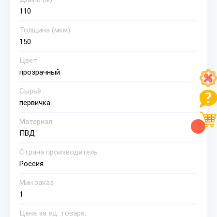
110
Толщина (мкм)
150
Цвет
прозрачный
Сырьё
первичка
Материал
ПВД
Страна производитель
Россия
Мин.заказ
1
Цена за ед. товара: