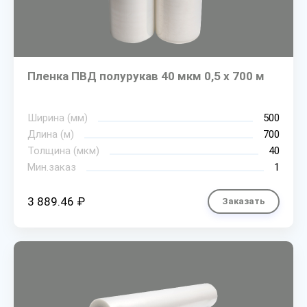
Пленка ПВД полурукав 40 мкм 0,5 х 700 м
Ширина (мм)
500
Длина (м)
700
Толщина (мкм)
40
Мин.заказ
1
3 889.46 ₽
Заказать