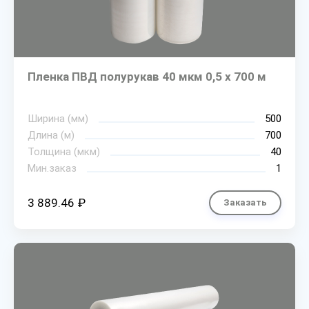
Пленка ПВД полурукав 40 мкм 0,5 х 700 м
Ширина (мм)
500
Длина (м)
700
Толщина (мкм)
40
Мин.заказ
1
3 889.46 ₽
Заказать