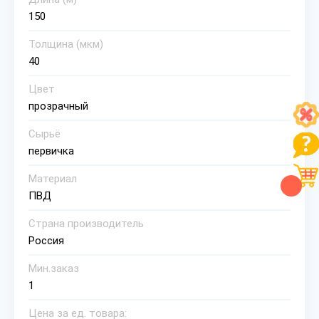
150
Толщина (мкм)
40
Цвет
прозрачный
Сырьё
первичка
Материал
ПВД
Страна производитель
Россия
Мин.заказ
1
Цена за ед. товара: