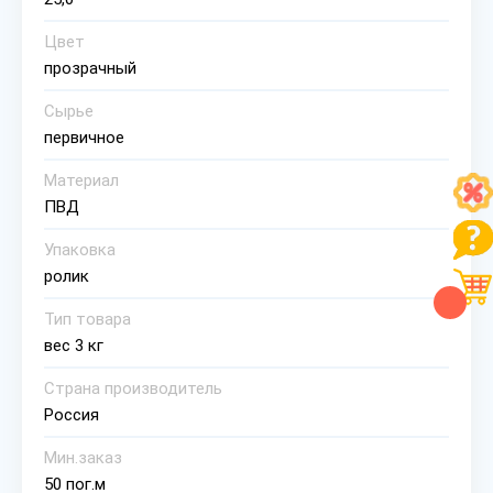
Цвет
прозрачный
Сырье
первичное
Материал
ПВД
Упаковка
ролик
Тип товара
вес 3 кг
Страна производитель
Россия
Мин.заказ
50 пог.м