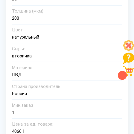
Толщина (мкм)
200
Цвет
натуральный
Сырье
вторичка
Материал
ПВД
Страна производитель
Россия
Мин.заказ
1
Цена за ед. товара:
4066.1