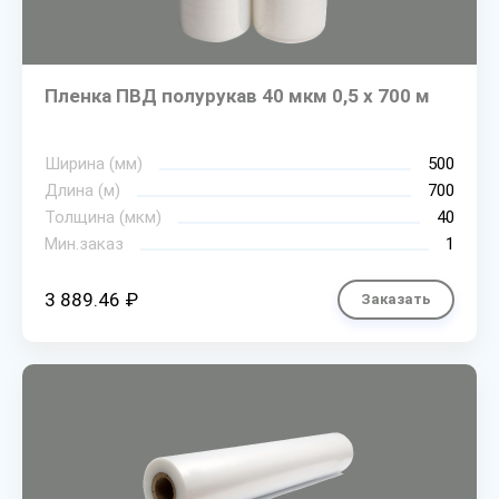
Пленка ПВД полурукав 40 мкм 0,5 х 700 м
Ширина (мм)
500
Длина (м)
700
Толщина (мкм)
40
Мин.заказ
1
3 889.46 ₽
Заказать