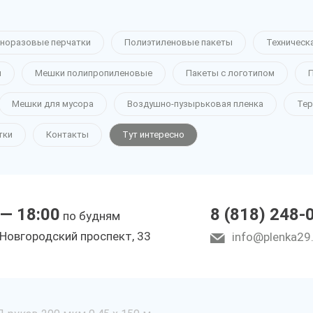
норазовые перчатки
Полиэтиленовые пакеты
Техническ
н
Мешки полипропиленовые
Пакеты с логотипом
П
Мешки для мусора
Воздушно-пузырьковая пленка
Тер
тки
Контакты
Тут интересно
 — 18:00
8 (818) 248-
по будням
 Новгородский проспект, 33
info@plenka29.