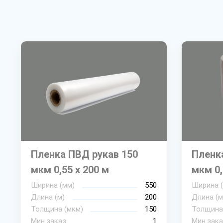
Пленка ПВД рукав 150
Пленк
мкм 0,55 х 200 м
мкм 0,
Ширина (мм)
550
Ширина 
Длина (м)
200
Длина (м
Толщина (мкм)
150
Толщина
Мин.заказ
1
Мин.зака