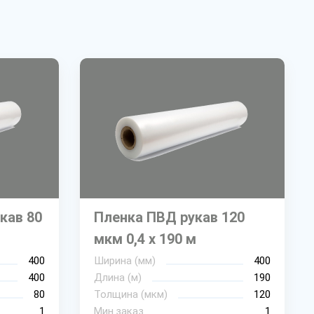
кав 80
Пленка ПВД рукав 120
мкм 0,4 х 190 м
400
Ширина (мм)
400
400
Длина (м)
190
80
Толщина (мкм)
120
1
Мин.заказ
1