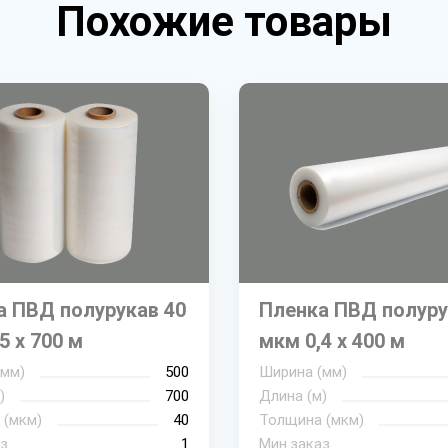
Похожие товары
а ПВД полурукав 40
Пленка ПВД полуру
5 х 700 м
мкм 0,4 х 400 м
(мм)
500
Ширина (мм)
)
700
Длина (м)
 (мкм)
40
Толщина (мкм)
з
1
Мин.заказ