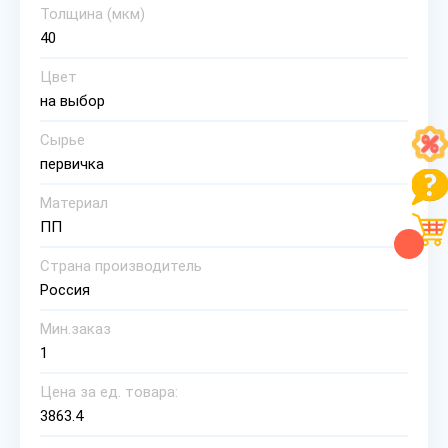
Толщина (мкм)
40
Цвет
на выбор
Сырье
первичка
Материал
ПП
Страна производитель
Россия
Мин.заказ
1
Цена за ед. товара:
3863.4