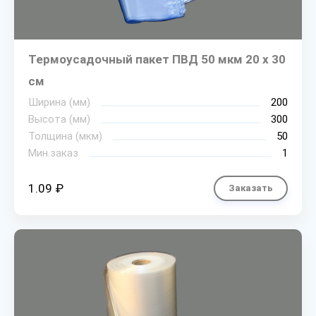
Термоусадочный пакет ПВД 50 мкм 20 х 30
см
Ширина (мм)
200
Высота (мм)
300
Толщина (мкм)
50
Мин.заказ
1
1.09 ₽
Заказать