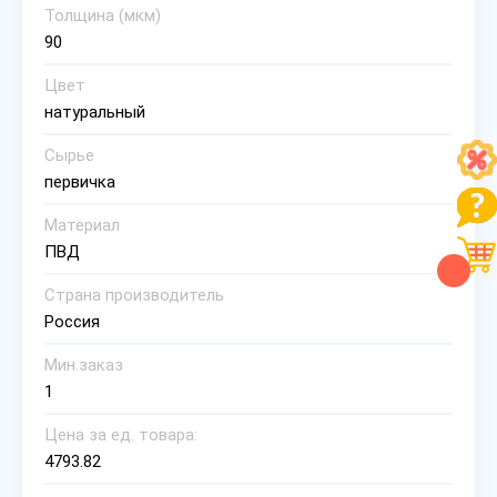
Толщина (мкм)
90
Цвет
натуральный
Сырье
первичка
Материал
ПВД
Страна производитель
Россия
Мин.заказ
1
Цена за ед. товара:
4793.82