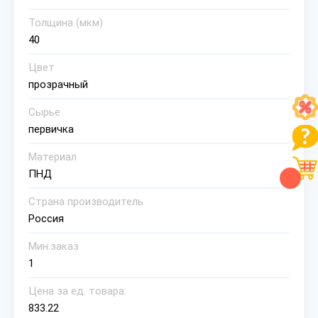
Толщина (мкм)
40
Цвет
прозрачный
Сырье
первичка
Материал
ПНД
Страна производитель
Россия
Мин.заказ
1
Цена за ед. товара:
833.22