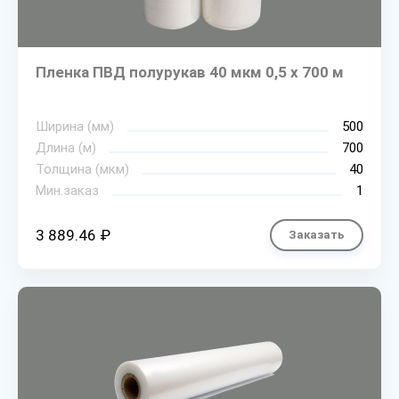
Пленка ПВД полурукав 40 мкм 0,5 х 700 м
Ширина (мм)
500
Длина (м)
700
Толщина (мкм)
40
Мин.заказ
1
3 889.46 ₽
Заказать