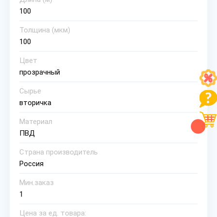
100
Толщина (мкм)
100
Цвет
прозрачный
Сырье
вторичка
Материал
ПВД
Страна производитель
Россия
Мин.заказ
1
Цена за ед. товара: