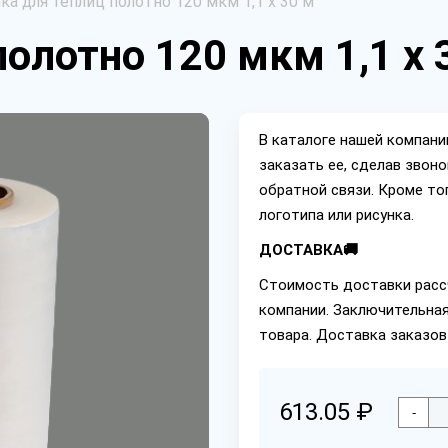
ка для теплиц полотно 120 мкм 1,1 х 30 м
олотно 120 мкм 1,1 х 
В каталоге нашей компан
заказать ее, сделав звон
обратной связи. Кроме то
логотипа или рисунка.
ДОСТАВКА🚚
Стоимость доставки расс
компании. Заключительная
товара. Доставка заказов
613.05 ₽
-