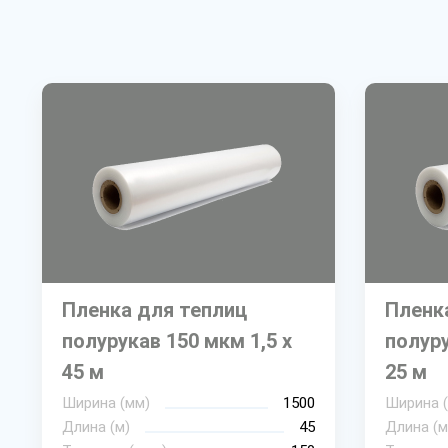
Пленка для теплиц
Пленк
полурукав 150 мкм 1,5 х
полуру
45 м
25 м
Ширина (мм)
1500
Ширина 
Длина (м)
45
Длина (м