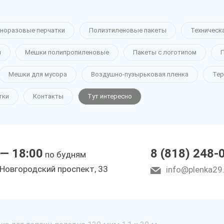
норазовые перчатки
Полиэтиленовые пакеты
Техническ
н
Мешки полипропиленовые
Пакеты с логотипом
П
Мешки для мусора
Воздушно-пузырьковая пленка
Тер
тки
Контакты
Тут интересно
 — 18:00
8 (818) 248-
по будням
 Новгородский проспект, 33
info@plenka29.