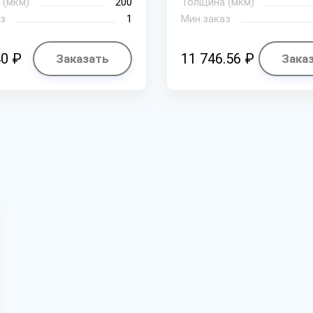
 (мкм)
200
Толщина (мкм)
з
1
Мин.заказ
40 ₽
11 746.56 ₽
Заказать
Зака