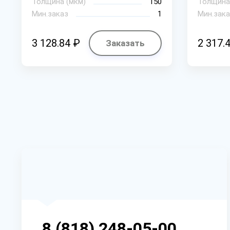
Толщина (мкм)
150
Толщина
Мин.заказ
1
Мин.зака
3 128.84 ₽
2 317.
Заказать
8 (818) 248-05-00