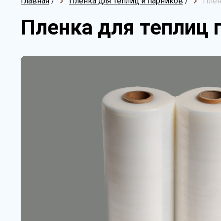
Главная
/
Пленка для теплиц и парников
/
Плен
Пленка для теплиц п