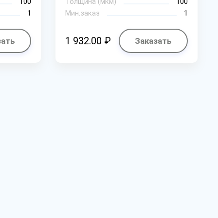
100
Толщина (мкм)
100
1
Мин.заказ
1
1 932.00 ₽
зать
Заказать