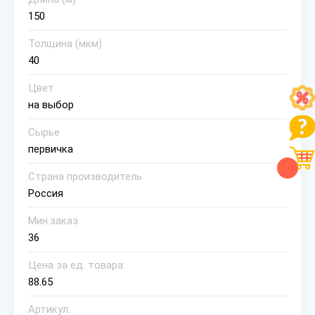
150
Толщина (мкм)
40
Цвет
на выбор
Сырье
первичка
Страна производитель
Россия
Мин.заказ
36
Цена за ед. товара:
88.65
Артикул: