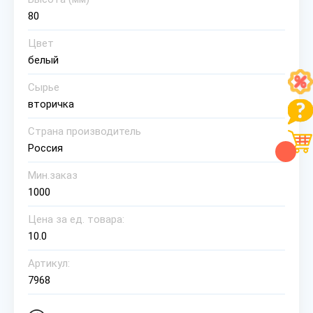
80
Цвет
белый
Сырье
вторичка
Страна производитель
Россия
Мин.заказ
1000
Цена за ед. товара:
10.0
Артикул:
7968