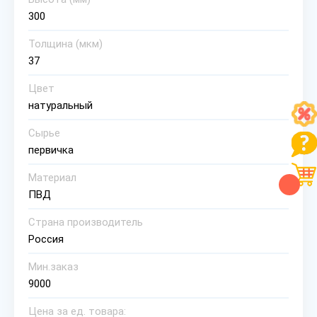
300
Толщина (мкм)
37
Цвет
натуральный
Сырье
первичка
Материал
ПВД
Страна производитель
Россия
Мин.заказ
9000
Цена за ед. товара: