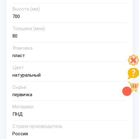
Высота (мм)
700
Толщина (мкм)
80
Упаковка
пласт
Цвет
натуральный
Сырье
первичка
Материал
ПНД
Страна производитель
Россия