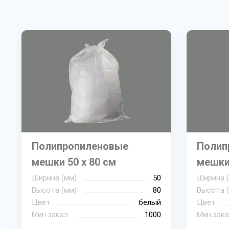
Полипропиленовые
Полип
мешки 50 х 80 см
мешки 
Ширина (мм)
50
Ширина 
Высота (мм)
80
Высота 
Цвет
белый
Цвет
Мин.заказ
1000
Мин.зака