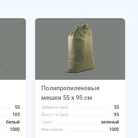
Полипропиленовые
мешки 55 х 95 см
55
Ширина (мм)
55
105
Высота (мм)
95
белый
Цвет
зеленый
1000
Мин.заказ
1000