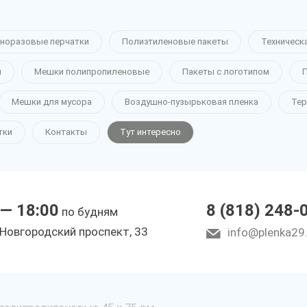
норазовые перчатки
Полиэтиленовые пакеты
Техническ
н
Мешки полипропиленовые
Пакеты с логотипом
П
Мешки для мусора
Воздушно-пузырьковая пленка
Тер
тки
Контакты
Тут интересно
 — 18:00
8 (818) 248-
по будням
 Новгородский проспект, 33
info@plenka29.