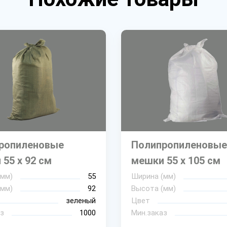
ропиленовые
Полипропиленовые
55 х 92 см
мешки 55 х 105 см
(мм)
55
Ширина (мм)
(мм)
92
Высота (мм)
зеленый
Цвет
з
1000
Мин.заказ