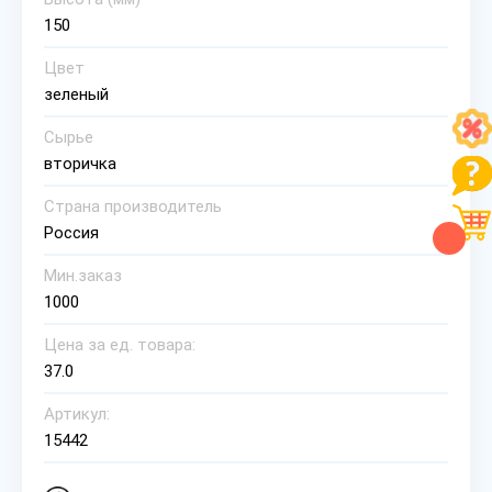
150
Цвет
зеленый
Сырье
вторичка
Страна производитель
Россия
Мин.заказ
1000
Цена за ед. товара:
37.0
Артикул:
15442