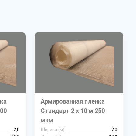
ка
Армированная пленка
300
Стандарт 2 х 10 м 250
мкм
2,0
Ширина (м)
2,0