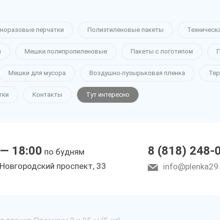
норазовые перчатки
Полиэтиленовые пакеты
Техническ
н
Мешки полипропиленовые
Пакеты с логотипом
П
Мешки для мусора
Воздушно-пузырьковая пленка
Тер
тки
Контакты
Тут интересно
 — 18:00
8 (818) 248-
по будням
 Новгородский проспект, 33
info@plenka29.