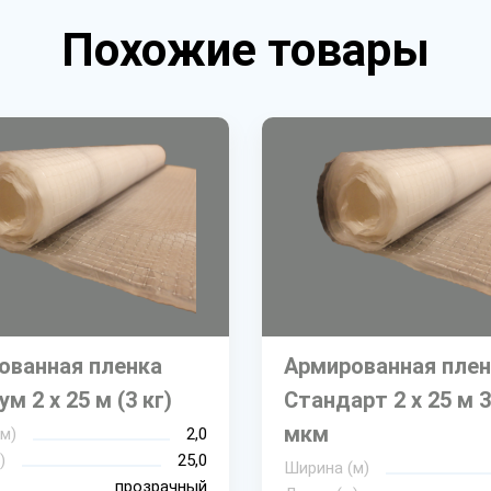
Похожие товары
ованная пленка
Армированная плен
м 2 х 25 м (3 кг)
Стандарт 2 х 25 м 
мкм
м)
2,0
)
25,0
Ширина (м)
прозрачный