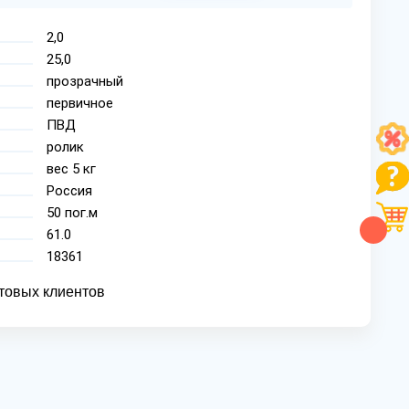
2,0
25,0
прозрачный
первичное
ПВД
ролик
вес 5 кг
Россия
50 пог.м
61.0
18361
товых клиентов