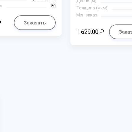
Длина (м)
з
50
Толщина (мкм)
Мин.заказ
₽
Заказать
1 629.00 ₽
Зака