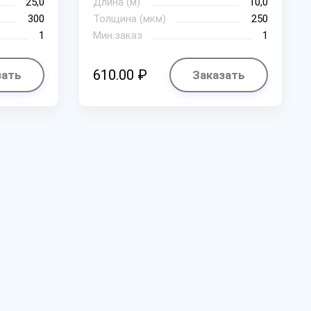
25,0
Длина (м)
10,0
300
Толщина (мкм)
250
1
Мин.заказ
1
610.00 ₽
зать
Заказать