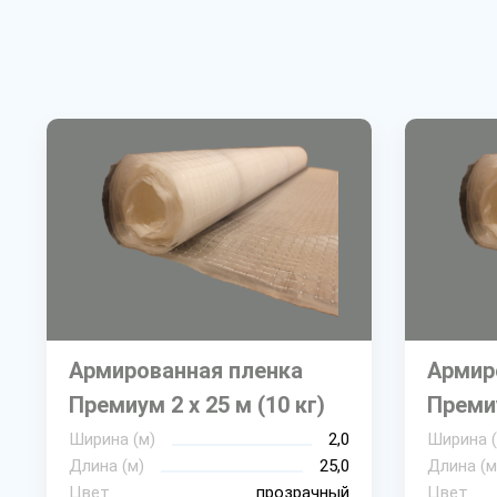
Армированная пленка
Армир
Премиум 2 х 25 м (10 кг)
Премиу
Ширина (м)
2,0
Ширина (
Длина (м)
25,0
Длина (м
Цвет
прозрачный
Цвет