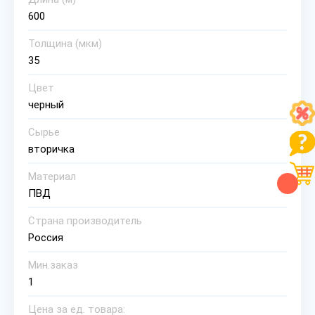
600
Толщина (мкм)
35
Цвет
черный
Сырье
вторичка
Материал
ПВД
Страна производитель
Россия
Мин.заказ
1
Цена за ед. товара: