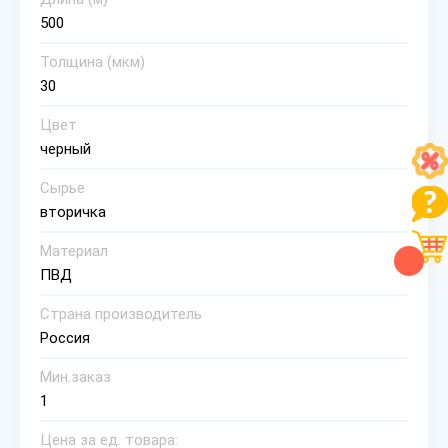
500
Толщина (мкм)
30
Цвет
черный
Сырье
вторичка
Материал
ПВД
Страна производитель
Россия
Мин.заказ
1
Цена за ед. товара: