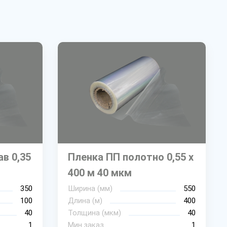
в 0,35
Пленка ПП полотно 0,55 х
400 м 40 мкм
350
Ширина (мм)
550
100
Длина (м)
400
40
Толщина (мкм)
40
1
Мин.заказ
1