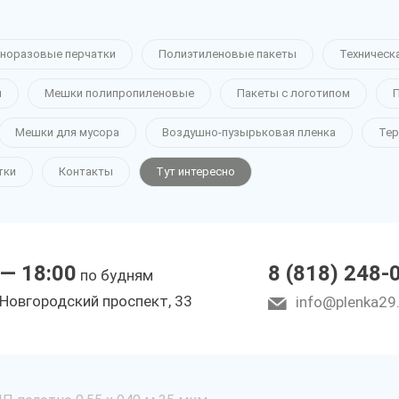
норазовые перчатки
Полиэтиленовые пакеты
Техническ
н
Мешки полипропиленовые
Пакеты с логотипом
П
Мешки для мусора
Воздушно-пузырьковая пленка
Тер
тки
Контакты
Тут интересно
 — 18:00
8 (818) 248-
по будням
 Новгородский проспект, 33
info@plenka29.