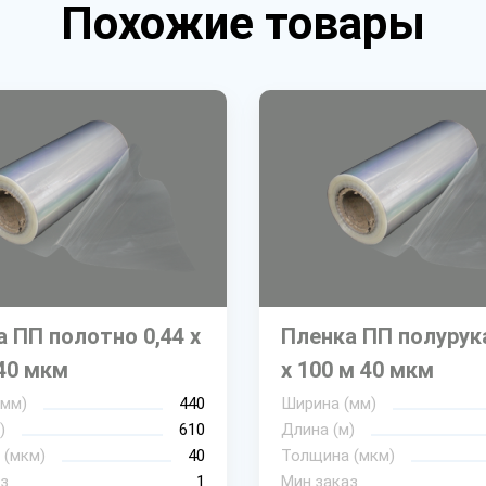
Похожие товары
 ПП полотно 0,44 х
Пленка ПП полурука
40 мкм
х 100 м 40 мкм
(мм)
440
Ширина (мм)
)
610
Длина (м)
 (мкм)
40
Толщина (мкм)
з
1
Мин.заказ