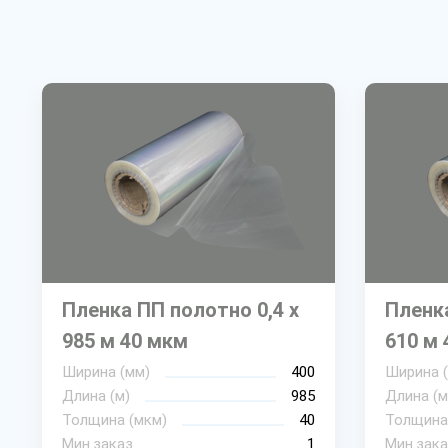
Пленка ПП полотно 0,4 х
Пленка
985 м 40 мкм
610 м 
Ширина (мм)
400
Ширина 
Длина (м)
985
Длина (м
Толщина (мкм)
40
Толщина
Мин.заказ
1
Мин.зака