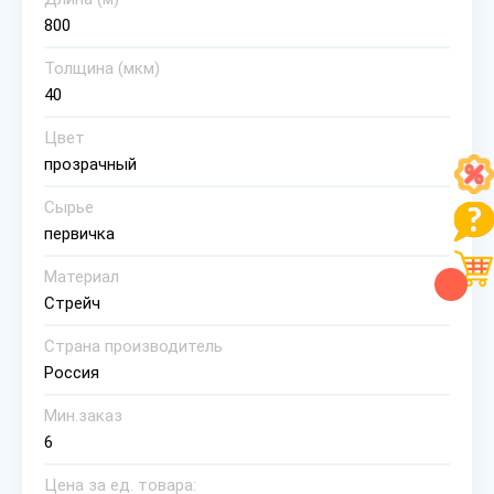
800
Толщина (мкм)
40
Цвет
прозрачный
Сырье
первичка
Материал
Стрейч
Страна производитель
Россия
Мин.заказ
6
Цена за ед. товара: