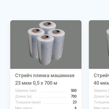
Стрейч пленка машинная
Стрей
23 мкм 0,5 х 700 м
40 мкм
Ширина (мм)
500
Ширина 
Длина (м)
700
Длина (м
Толщина (мкм)
23
Толщина
Мин.заказ
6
Мин.зака