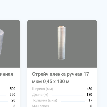
инная
Стрейч пленка ручная 17
мкм 0,45 х 130 м
500
Ширина (мм)
450
950
Длина (м)
130
20
Толщина (мкм)
17
6
Мин.заказ
6