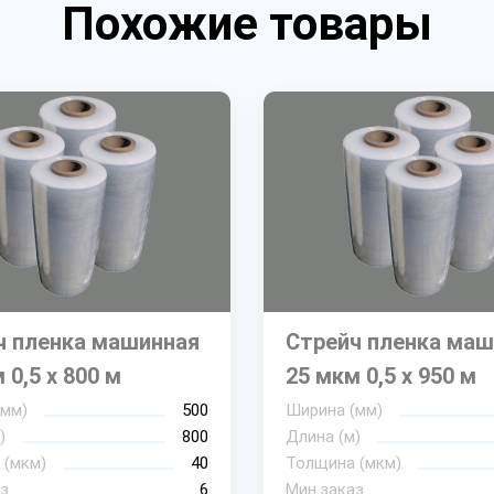
Похожие товары
ч пленка машинная
Стрейч пленка маш
 0,5 х 800 м
25 мкм 0,5 х 950 м
(мм)
500
Ширина (мм)
)
800
Длина (м)
 (мкм)
40
Толщина (мкм)
з
6
Мин.заказ