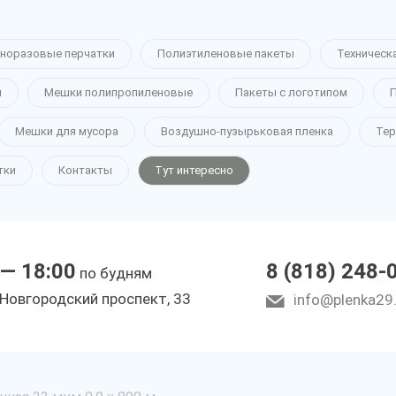
норазовые перчатки
Полиэтиленовые пакеты
Техническ
н
Мешки полипропиленовые
Пакеты с логотипом
П
Мешки для мусора
Воздушно-пузырьковая пленка
Тер
тки
Контакты
Тут интересно
 — 18:00
8 (818) 248-
по будням
 Новгородский проспект, 33
info@plenka29.