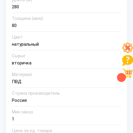
280
Толщина (мкм)
80
Цвет
натуральный
Сырье
вторичка
Материал
ПВД
Страна производитель
Россия
Мин.заказ
1
Цена за ед. товара: