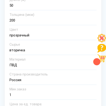
50
Толщина (мкм)
200
Цвет
прозрачный
Сырье
вторичка
Материал
ПВД
Страна производитель
Россия
Мин.заказ
1
Цена за ед. товара: