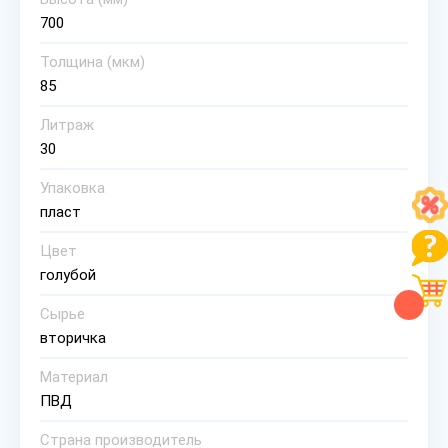
700
Толщина (мкм)
85
Литраж
30
Упаковка
пласт
Цвет
голубой
Сырье
вторичка
Материал
ПВД
Страна производитель