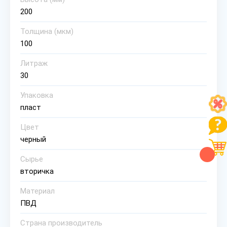
200
Толщина (мкм)
100
Литраж
30
Упаковка
пласт
Цвет
черный
Сырье
вторичка
Материал
ПВД
Страна производитель