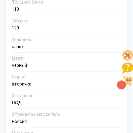
Толщина (мкм)
110
Литраж
120
Упаковка
пласт
Цвет
черный
Сырье
вторичка
Материал
ПСД
Страна производитель
Россия