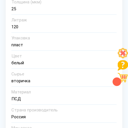
Толщина (мкм)
25
Литраж
120
Упаковка
пласт
Цвет
белый
Сырье
вторичка
Материал
ПСД
Страна производитель
Россия