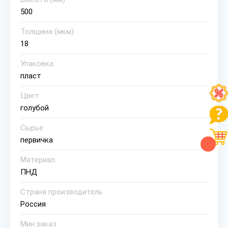
500
Толщина (мкм)
18
Упаковка
пласт
Цвет
голубой
Сырье
первичка
Материал
ПНД
Страна производитель
Россия
Мин.заказ