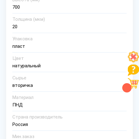
700
Толщина (мкм)
20
Упаковка
пласт
Цвет
натуральный
Сырье
вторичка
Материал
ПНД
Страна производитель
Россия
Мин.заказ