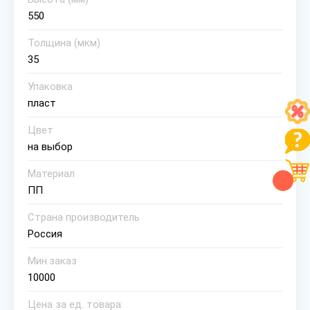
550
Толщина (мкм)
35
Упаковка
пласт
Цвет
на выбор
Материал
ПП
Страна производитель
Россия
Мин.заказ
10000
Цена за ед. товара: