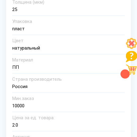
Толщина (мкм)
25
Упаковка
пласт
Цвет
натуральный
Материал
ПП
Страна производитель
Россия
Мин.заказ
10000
Цена за ед. товара:
2.0