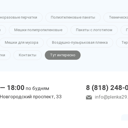
норазовые перчатки
Полиэтиленовые пакеты
Техническ
н
Мешки полипропиленовые
Пакеты с логотипом
П
ная
Мешки для мусора
Воздушно-пузырьковая пленка
Тер
тки
Контакты
Тут интересно
рхангельске
 — 18:00
8 (818) 248-
по будням
ы
 Новгородский проспект, 33
info@plenka29.