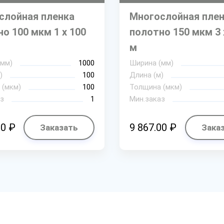
слойная пленка
Многослойная пле
о 100 мкм 1 х 100
полотно 150 мкм 3 
м
(мм)
1000
Ширина (мм)
)
100
Длина (м)
 (мкм)
100
Толщина (мкм)
з
1
Мин.заказ
30 ₽
9 867.00 ₽
Заказать
Зака