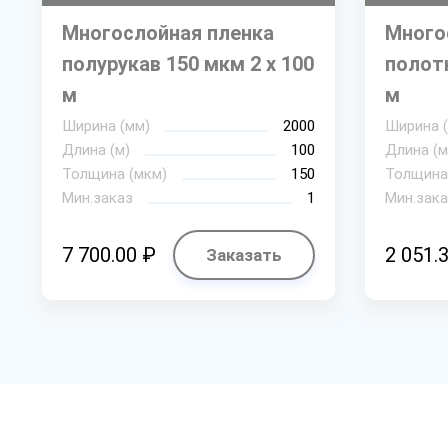
Многослойная пленка
Много
полурукав 150 мкм 2 х 100
полотн
м
м
Ширина (мм)
2000
Ширина 
Длина (м)
100
Длина (м
Толщина (мкм)
150
Толщина
Мин.заказ
1
Мин.зака
7 700.00 ₽
2 051.
Заказать