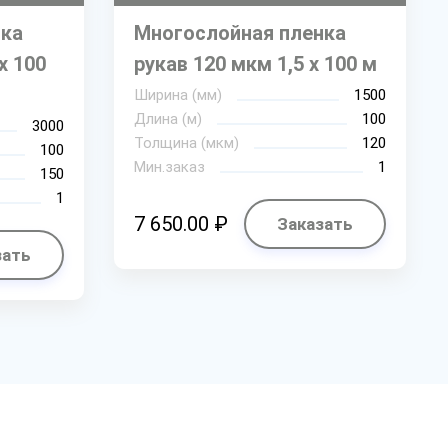
нка
Многослойная пленка
х 100
рукав 120 мкм 1,5 х 100 м
Ширина (мм)
1500
Длина (м)
100
3000
Толщина (мкм)
120
100
Мин.заказ
1
150
1
7 650.00 ₽
Заказать
зать