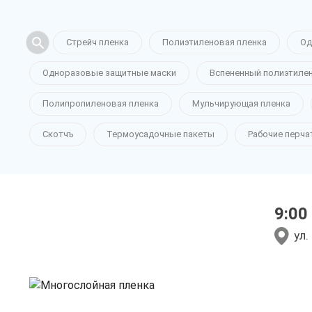
Стрейч пленка
Полиэтиленовая пленка
Од
Одноразовые защитные маски
Вспененный полиэтиле
Многослой
Полипропиленовая пленка
Мульчирующая пленка
Скотчъ
Термоусадочные пакеты
Рабочие перча
пленка в А
9:00
только приятные цен
ул.