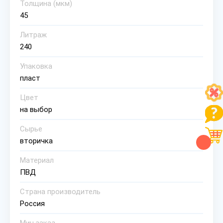
Толщина (мкм)
45
Литраж
240
Упаковка
пласт
Цвет
на выбор
Сырье
вторичка
Материал
ПВД
Страна производитель
Россия