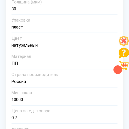
Толщина (мкм)
30
Упаковка
пласт
Цвет
натуральный
Материал
ПП
Страна производитель
Россия
Мин.заказ
10000
Цена за ед. товара:
0.7